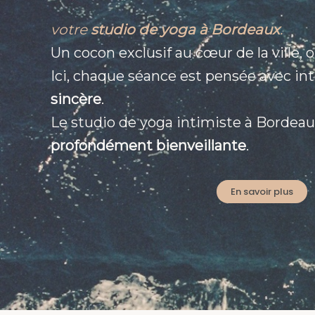
votre
studio de yoga à Bordeaux
.
Un cocon exclusif au cœur de la ville, 
Ici, chaque séance est pensée avec in
sincère
.
Le studio de yoga intimiste à Bordea
profondément bienveillante
.
En savoir plus