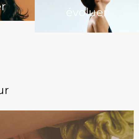
er
évoluer
ur