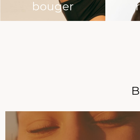
bouger
B