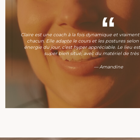
Claire est une coach à la fois dynamique et vraiment
chacun. Elle adapte le cours et les postures selo
énergie du jour, c’est hyper appréciable. Le lieu est 
super bien situé, avec du matériel de très
— Amandine