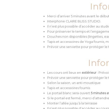
Info
Merci d’arriver 5 minutes avant le débu
Interphone CLAIRE BLISS STUDIO.
Il n’est plus possible d’accéder au stu
Pour préserver le temps et l’engagemen
Douches non disponibles (lingettes, eau
Tapis et accessoires de Yoga fournis, m
Prévoir une serviette pour protéger le t
Info
Les cours ont lieux en
extérieur
: Prévoi
Prévoir une serviette pour protéger le t
Selon la saison, un anti-moustique
Tapis et accessoires fournis
Le portail blanc sera ouvert
5 minutes a
Si le portail est fermé, merci d’attendr
Monter l’allée jusqu’à la terrasse
Il n’est plus possible d’accéder au cou